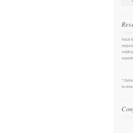
Res
Hacé tu
segura
notific
soport
* Debe
la rese
Con