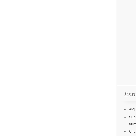
Entr
Aloj
Sube
uni
Circ