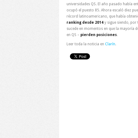
universidades QS. El año pasado había en
ocupó el puesto 85. Ahora escaló diez pu
récord latinoamericano, que había obten
ranking desde 2014
y sigue siendo, por
sucede en momentos en que la mayoría de 
en QS –
pierden posiciones
.
Leer toda la noticia en
Clarín
.