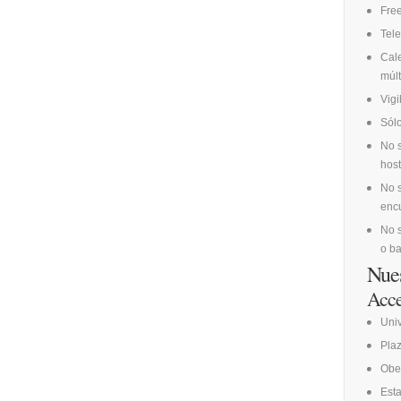
Fre
Tele
Cale
múlt
Vig
Sólo
No s
host
No s
encu
No s
o ba
Nues
Acce
Uni
Pla
Obe
Esta