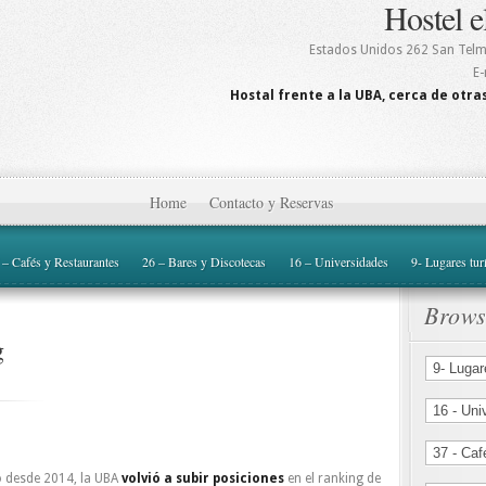
Hostel e
Estados Unidos 262
San Tel
E-
Hostal frente a la UBA, cerca de otras
Home
Contacto y Reservas
 – Cafés y Restaurantes
26 – Bares y Discotecas
16 – Universidades
9- Lugares tur
Brows
g
o desde 2014, la UBA
volvió a subir posiciones
en el ranking de