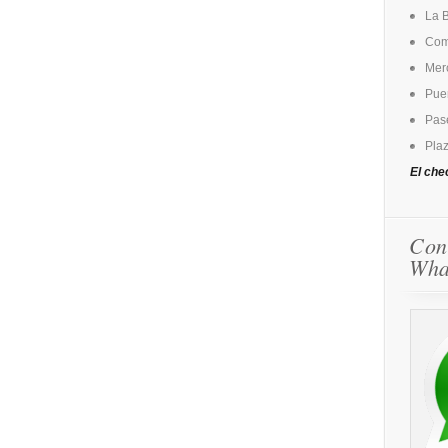
La 
Come
Mer
Puer
Pase
Plaz
El che
Con
Wha