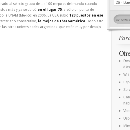
trado al selecto grupo de las 100 mejores del mundo cuando
estos más y ya se ubicó
en el lugar 75
, a sólo un punto del
ido la UNAM (México) en 2006. La UBA subió
123 puestos en ese
 tercer año consecutivo,
la mejor de Iberoamérica.
Todo esto
las otras universidades argentinas -que están muy por debajo
Par
Ofr
Des
días
Wifi
Espa
Ser
Cam
habi
Vent
Uso 
Mic