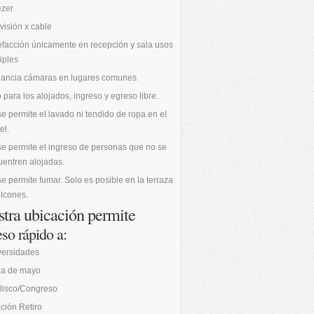
ezer
visión x cable
facción únicamente en recepción y sala usos
iples
ilancia cámaras en lugares comunes.
 para los alojados, ingreso y egreso libre.
e permite el lavado ni tendido de ropa en el
el.
e permite el ingreso de personas que no se
entren alojadas.
e permite fumar. Solo es posible en la terraza
lcones.
tra ubicación permite
so rápido a:
versidades
za de mayo
lisco/Congreso
ción Retiro