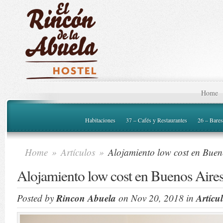
Home
Habitaciones
37 – Cafés y Restaurantes
26 – Bares
Home
»
Artículos
»
Alojamiento low cost en Buen
Alojamiento low cost en Buenos Aire
Rincon Abuela
Artícu
Posted by
on Nov 20, 2018 in