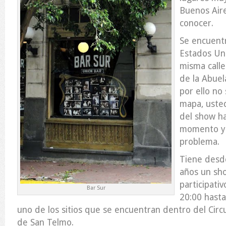
Buenos Air
conocer.
Se encuentr
Estados Uni
misma calle
de la Abuel
por ello no
mapa, usted
del show ha
momento y r
problema.
Tiene desd
años un sho
participati
Bar Sur
20:00 hasta
uno de los sitios que se encuentran dentro del Circui
de San Telmo.