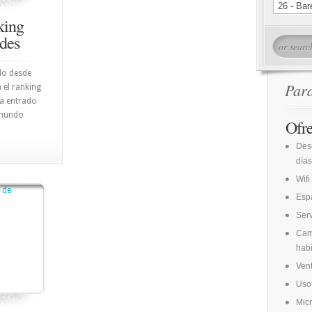
king
ades
do desde
Par
 el ranking
ía entrado
 mundo
Ofr
Des
días
Wifi
Espa
Ser
Cam
habi
Vent
Uso 
Mic