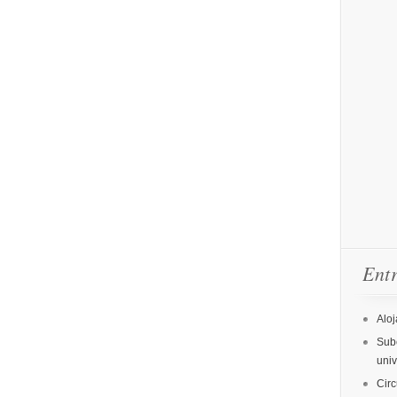
Entr
Aloj
Sube
uni
Circ