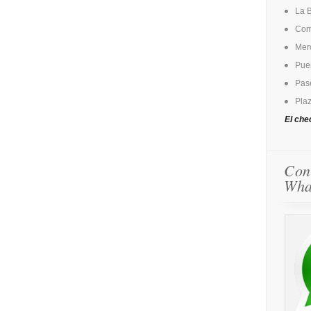
La 
Come
Mer
Puer
Pase
Plaz
El che
Con
Wha