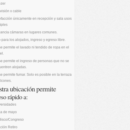
ezer
visión x cable
facción únicamente en recepción y sala usos
iples
ilancia cámaras en lugares comunes.
 para los alojados, ingreso y egreso libre.
e permite el lavado ni tendido de ropa en el
el.
e permite el ingreso de personas que no se
entren alojadas.
e permite fumar. Solo es posible en la terraza
lcones.
tra ubicación permite
so rápido a:
versidades
za de mayo
lisco/Congreso
ción Retiro