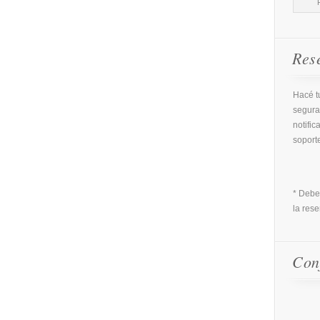
Res
Hacé tu
segura
notific
soport
* Debe
la rese
Con