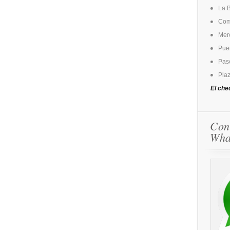
La 
Come
Mer
Puer
Pase
Plaz
El che
Con
Wha