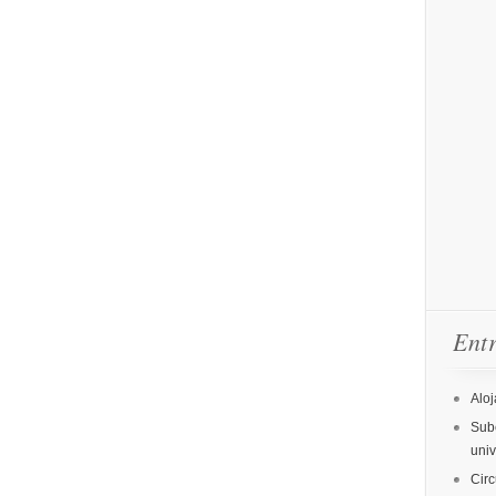
Entr
Aloj
Sube
uni
Circ