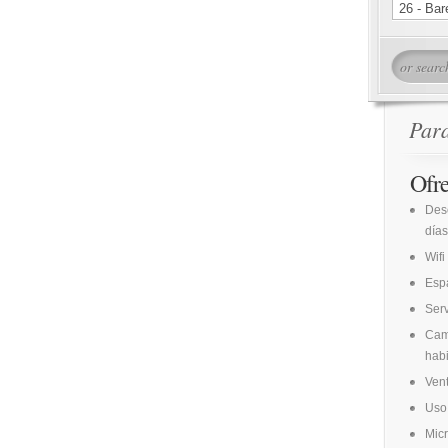
Par
Ofr
Des
días
Wifi
Espa
Ser
Cam
habi
Vent
Uso 
Mic