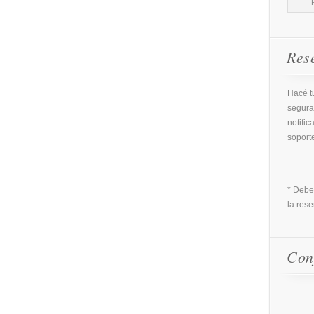
Res
Hacé tu
segura
notific
soport
* Debe
la rese
Con