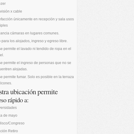
ezer
visión x cable
facción únicamente en recepción y sala usos
iples
ilancia cámaras en lugares comunes.
 para los alojados, ingreso y egreso libre.
e permite el lavado ni tendido de ropa en el
el.
e permite el ingreso de personas que no se
entren alojadas.
e permite fumar. Solo es posible en la terraza
lcones.
tra ubicación permite
so rápido a:
versidades
za de mayo
lisco/Congreso
ción Retiro