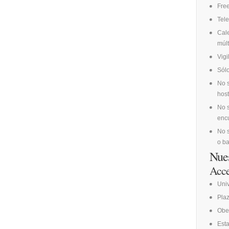
Fre
Tele
Cale
múlt
Vig
Sólo
No s
host
No s
encu
No s
o ba
Nues
Acce
Uni
Pla
Obe
Esta