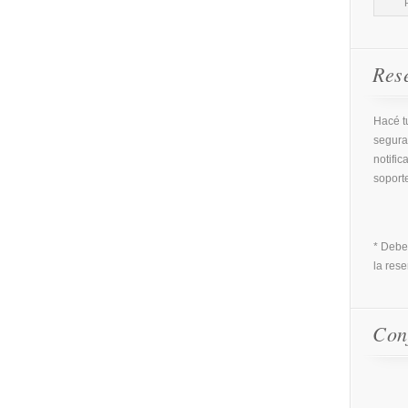
Res
Hacé tu
segura
notific
soport
* Debe
la rese
Con