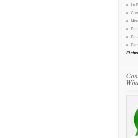
La 
Come
Mer
Puer
Pase
Plaz
El che
Con
Wha