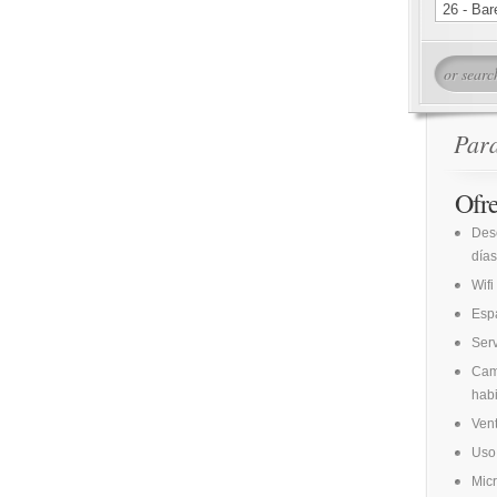
Par
Ofr
Des
días
Wifi
Espa
Ser
Cam
habi
Vent
Uso 
Mic