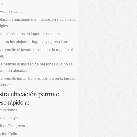
ezer
visión x cable
facción únicamente en recepción y sala usos
iples
ilancia cámaras en lugares comunes.
 para los alojados, ingreso y egreso libre.
e permite el lavado ni tendido de ropa en el
el.
e permite el ingreso de personas que no se
entren alojadas.
e permite fumar. Solo es posible en la terraza
lcones.
tra ubicación permite
so rápido a:
versidades
za de mayo
lisco/Congreso
ción Retiro