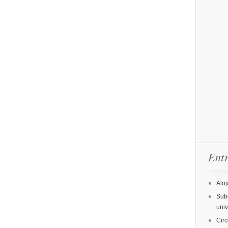
Entr
Aloj
Sube
uni
Circ