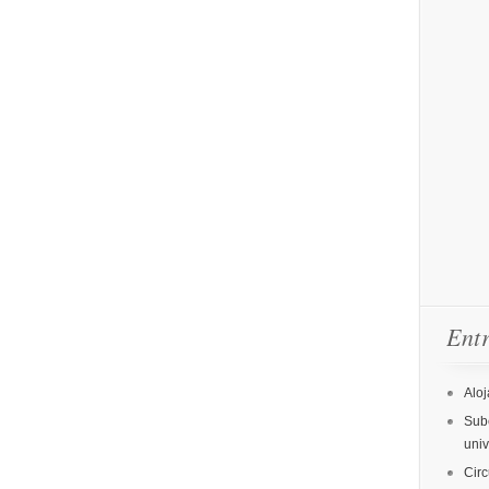
Entr
Aloj
Sube
uni
Circ