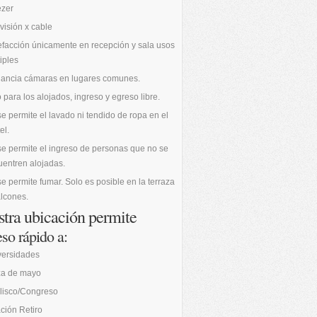
ezer
visión x cable
facción únicamente en recepción y sala usos
iples
ilancia cámaras en lugares comunes.
 para los alojados, ingreso y egreso libre.
e permite el lavado ni tendido de ropa en el
el.
e permite el ingreso de personas que no se
entren alojadas.
e permite fumar. Solo es posible en la terraza
lcones.
tra ubicación permite
so rápido a:
versidades
za de mayo
lisco/Congreso
ción Retiro