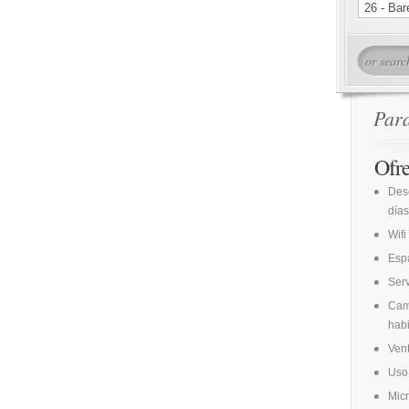
Par
Ofr
Des
días
Wifi
Espa
Ser
Cam
habi
Vent
Uso 
Mic