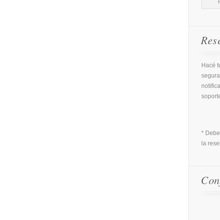
Res
Hacé tu
segura
notific
soport
* Debe
la rese
Con