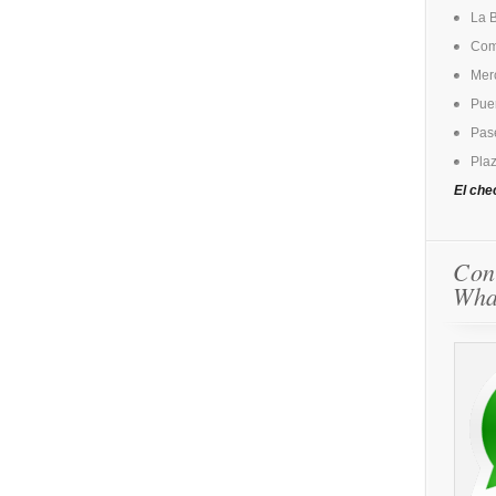
La 
Come
Mer
Puer
Pase
Plaz
El che
Con
Wha