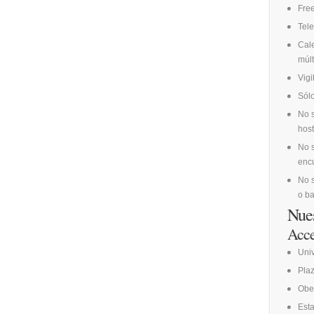
Fre
Tele
Cale
múlt
Vig
Sólo
No s
host
No s
encu
No s
o ba
Nues
Acce
Uni
Pla
Obe
Esta